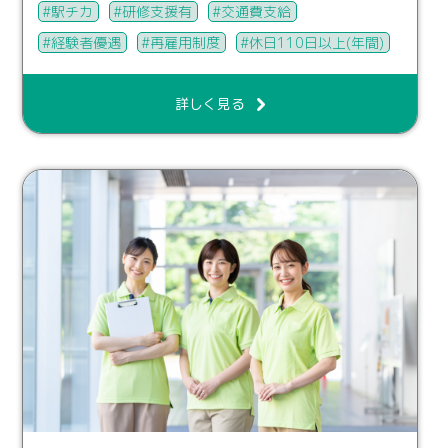
駅チカ
研修支援有
交通費支給
経験者優遇
再雇用制度
休日110日以上(年間)
詳しく見る