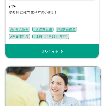
住所
愛知県 蒲郡市 三谷町姥ケ懐２３
研修支援有
交通費支給
経験者優遇
再雇用制度
休日110日以上(年間)
詳しく見る